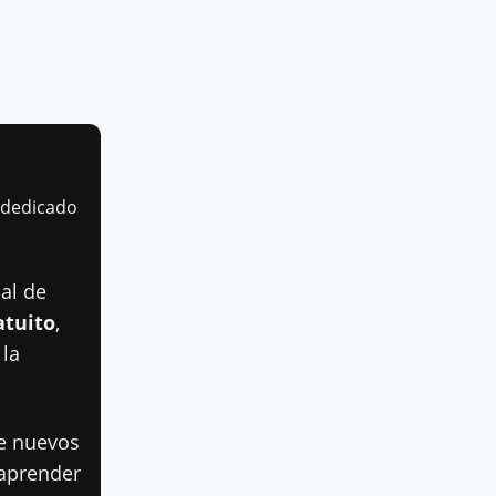
 dedicado
al de
atuito
,
 la
de nuevos
 aprender