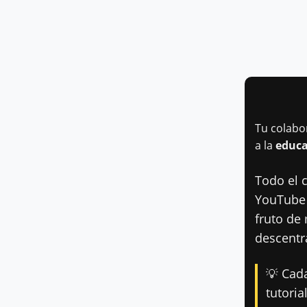
Tu colabo
a la
educa
Todo el 
YouTub
fruto de
descentra
💡 Cad
tutori